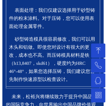
表面处理：我们仅建议选择用于砂型铸
件的粉末涂料。对于压铸，您可以使用表
面处理金属零件。
砂型铸造模具很容易修改，我们可以用
木头和铝做。即使您对设计有很大的更
ꁸ
改，成本也不高。而压铸模具材料是铁
（h13,8407，skd61），硬度约为HRC
ꂅ
回到顶部
46°-48°，如果您选择压铸，我们建议您首
ꁗ
先制作快速原型以检查设计。
13662240789
ꀥ
QQ客服
未来，松裕兴将继续致力于提升中国品牌
的国际竞争力，向世界输出中国品牌价值观