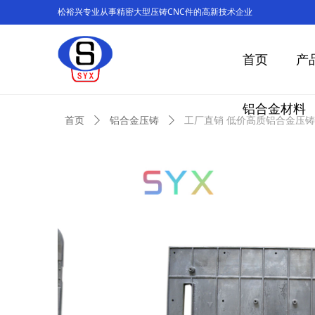
松裕兴专业从事精密大型压铸CNC件的高新技术企业
首页
产
铝合金材料
首页
ꄲ
铝合金压铸
ꄲ
工厂直销 低价高质铝合金压铸