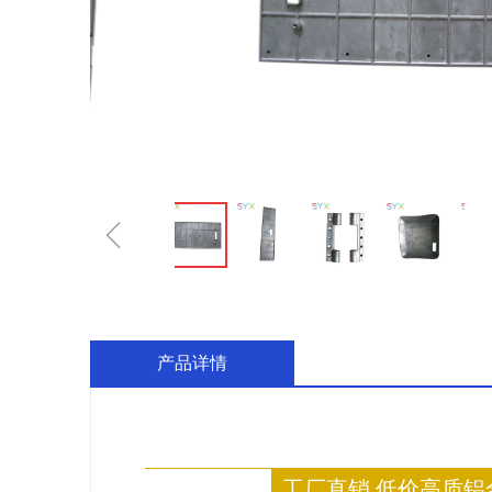
ꁆ
产品详情
工厂直销 低价高质铝