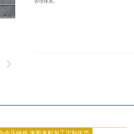
管理体系。
ꁇ
合金压铸件 来图来料加工定制生产