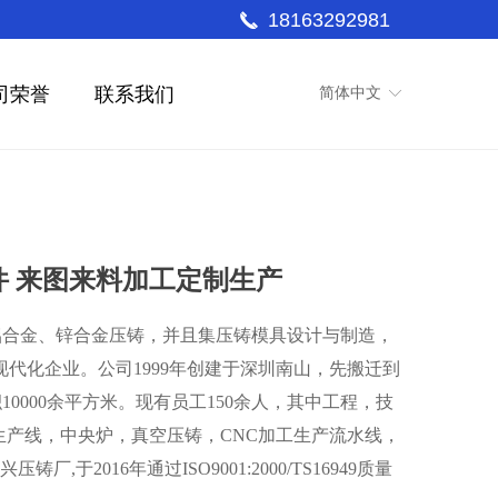
18163292981
끅
司荣誉
联系我们
简体中文
ꀅ
件 来图来料加工定制生产
铝合金、锌合金压铸，并且集压铸模具设计与制造，
现代化企业。公司1999年创建于深圳南山，先搬迁到
0000余平方米。现有员工150余人，其中工程，技
铸生产线，中央炉，真空压铸，CNC加工生产流水线，
,于2016年通过ISO9001:2000/TS16949质量