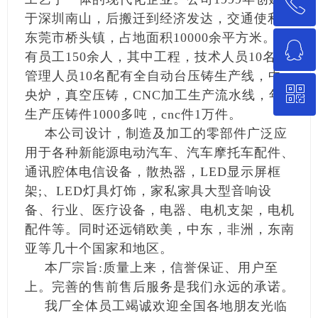
ꂅ
回到顶部
于深圳南山，后搬迁到经济发达，交通使利的
东莞市桥头镇，占地面积10000余平方米。现
ꁗ
13662240789
有员工150余人，其中工程，技术人员10名，
管理人员10名配有全自动台压铸生产线，中
ꀥ
QQ客服
央炉，真空压铸，CNC加工生产流水线，年
生产压铸件1000多吨，cnc件1万件。
本公司设计，制造及加工的零部件广泛应
微信二维码
用于各种新能源电动汽车、汽车摩托车配件、
通讯腔体电信设备，散热器，LED显示屏框
架;、LED灯具灯饰，家私家具大型音响设
备、行业、医疗设备，电器、电机支架，电机
配件等。同时还远销欧美，中东，非洲，东南
亚等几十个国家和地区。
本厂宗旨:质量上来，信誉保证、用户至
上。完善的售前售后服务是我们永远的承诺。
我厂全体员工竭诚欢迎全国各地朋友光临