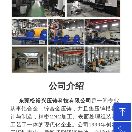
公司介绍
东莞松裕兴压铸科技有限公司
是一间专业
从事铝合金，锌合金压铸，井且集压铸模具设
ꁸ
计与制造，精密CNC加工、表面处理组装等
工艺于一体的现代化企业。公司1999年创建
ꂅ
回到顶部