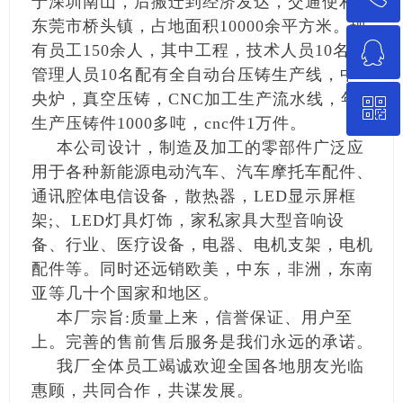
于深圳南山，后搬迁到经济发达，交通使利的
东莞市桥头镇，占地面积10000余平方米。现
ꁗ
有员工150余人，其中工程，技术人员10名，
13662240789
管理人员10名配有全自动台压铸生产线，中
央炉，真空压铸，CNC加工生产流水线，年
ꀥ
QQ客服
生产压铸件1000多吨，cnc件1万件。
本公司设计，制造及加工的零部件广泛应
微信二维码
用于各种新能源电动汽车、汽车摩托车配件、
通讯腔体电信设备，散热器，LED显示屏框
架;、LED灯具灯饰，家私家具大型音响设
备、行业、医疗设备，电器、电机支架，电机
配件等。同时还远销欧美，中东，非洲，东南
亚等几十个国家和地区。
本厂宗旨:质量上来，信誉保证、用户至
上。完善的售前售后服务是我们永远的承诺。
我厂全体员工竭诚欢迎全国各地朋友光临
惠顾，共同合作，共谋发展。